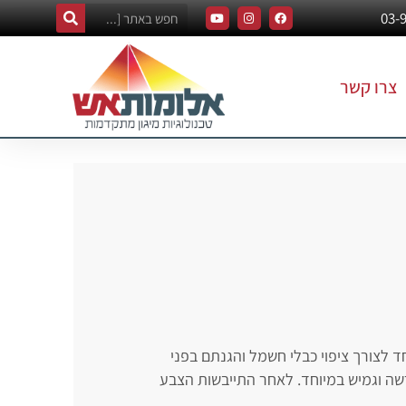
צרו קשר
 STI בארה”ב, פותח במיוחד לצורך ציפוי כבלי חשמל והגנתם בפני
שום בריסוס או הברשה וגמיש במיוחד. לאחר התייבשות הצבע