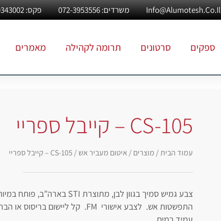
משרדים: 072-3953556
פקס: 03-9343002
ספקים
סרטונים
תרומה לקהילה
מאמרים
CS-105 – קייבל ספריי
עמוד הבית
/
מוצרים
/
איטום מעביר אש
/ CS-105 – קייבל ספריי
צבע גמיש סמיך בגוון לבן, מתוצרת
התפשטות אש. לצבע אישורי FM. קל ליי
עמיד במים.