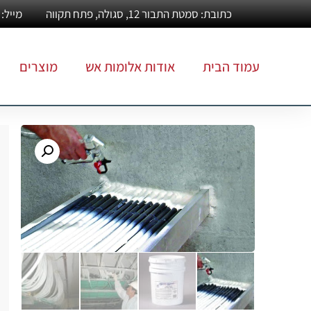
כתובת: סמטת התבור 12, סגולה, פתח תקווה
מייל: Info@alumotesh.co.il
עמוד הבית
אודות אלומות אש
מוצרים