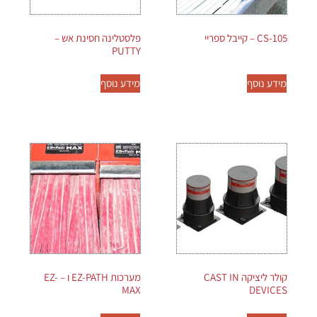
CS-105 – קייבל ספריי
פלסטלינה חסינת אש –
PUTTY
מידע נוסף
מידע נוסף
קולר ליציקה CAST IN
מערכות EZ-PATH ו – EZ-
MAX
DEVICES