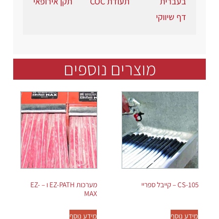
בעברית
תעודת COC
תקן אירופאי
דף שיווקי
מוצרים נוספים
CS-105 – קייבל ספריי
מערכות EZ-PATH ו – EZ-
MAX
מידע נוסף
מידע נוסף