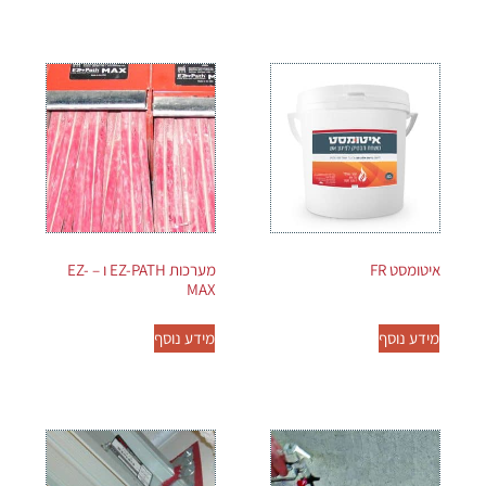
איטומסט FR
מערכות EZ-PATH ו – EZ-
MAX
מידע נוסף
מידע נוסף