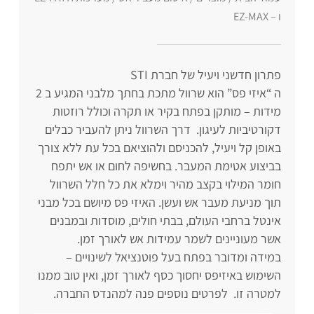
ו – EZ-MAX
פתרון חדשני ויעיל של חברת STI
ה “איזי פס” הוא שרוול מתכת בחתך מלבני המגיע ב 2
מידות – מותקן בפתח בקיר או תקרה וכולל רוזטות
דקורטיביות לעיגון. דרך השרוול ניתן להעביר כבלים
באופן קל ויעיל, להכניסם ולהוציאם בכל עת ללא צורך
בביצוע אטימת המעבר. בחשיפה לחום או אש יתפח
חומר המילוי בקצב מהיר וימלא את כל חלל השרוול
תוך מניעת מעבר אש ועשן. האיזי פס מיושם בכל מבני
אינטל ברחבי העולם, בבתי חולים, מוסדות ובמבנים
אשר מעוניינים לשמר עמידות אש לאורך זמן.
במידה ומדובר בפתח בעל פוטנציאל לשינויים –
השימוש באיזיפס יחסוך כסף לאורך זמן, ואין טוב ממנו
למטרה זו. לפרטים נוספים פנה למהנדס החברה.