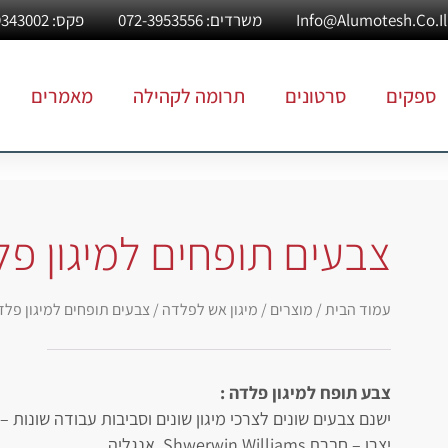
משרדים: 072-3953556
פקס: 03-9343002
ספקים
סרטונים
תרומה לקהילה
מאמרים
צבעים תופחים למיגון פ
עמוד הבית
/
מוצרים
/
מיגון אש לפלדה
/ צבעים תופחים למיגון פלד
צבע תופח למיגון פלדה :
ישנם צבעים שונים לצרכי מיגון שונים וסביבות עבודה שונות – 
יצרן – חברת Shwerwin Williams, אנגליה.