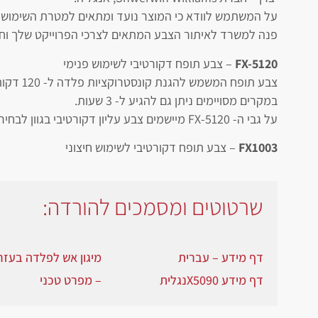
על המשתמש לוודא כי המוצר נועד ומתאים למטרת השימוש וכ
פנה למשרד לאיתור הצבע המתאים לצרכי הפרוייקט שלך וחיש
FX-5120
– צבע תופח דקורטיבי לשימוש פנימי
צבע תופח המשמש להגנת קונסטרוקציות פלדה ל- 120 דקות.
במקרים מסויימים ניתן גם להגיע ל- 3 שעות.
על גבי ה- FX-5120 מיישמים צבע עליון דקורטיבי בגוון לבחירת המזמין.
FX1003
– צבע תופח דקורטיבי לשימוש חיצוני
שרטוטים ומסמכים להורדה:
דף מידע –
עברית
מיגון אש לפלדה בעז
דף מידע
X5090
נגלית
– מפרט טכני