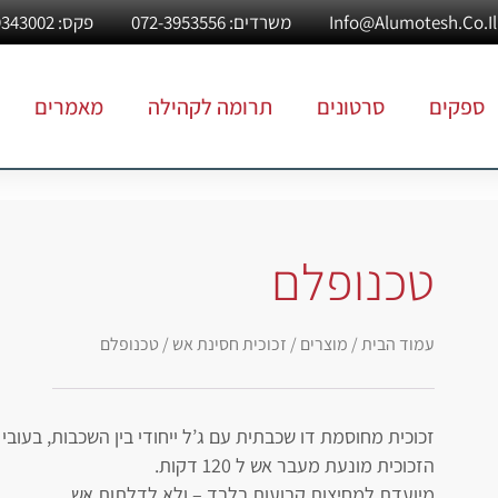
משרדים: 072-3953556
פקס: 03-9343002
ספקים
סרטונים
תרומה לקהילה
מאמרים
טכנופלם
עמוד הבית
/
מוצרים
/
זכוכית חסינת אש
/ טכנופלם
זכוכית מחוסמת דו שכבתית עם ג’ל ייחודי בין השכבות, בעובי כולל ש
הזכוכית מונעת מעבר אש ל 120 דקות.
מיועדת למחיצות קבועות בלבד – ולא לדלתות אש.