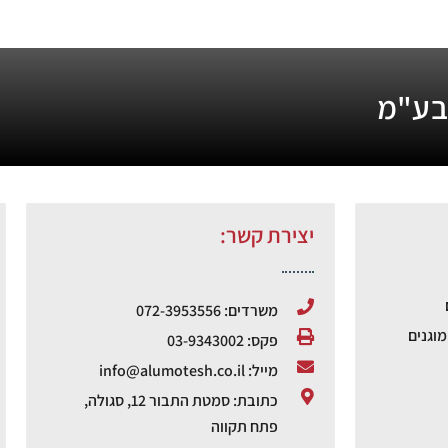
 בע"מ
יצירת קשר:
משרדים: 072-3953556
וגנים
פקס: 03-9343002
מייל: info@alumotesh.co.il
כתובת: סמטת התבור 12, סגולה,
פתח תקווה