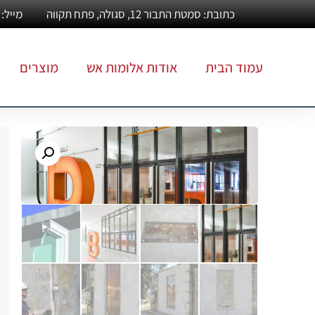
כתובת: סמטת התבור 12, סגולה, פתח תקווה
מייל: Info@alumotesh.co.il
עמוד הבית
אודות אלומות אש
מוצרים