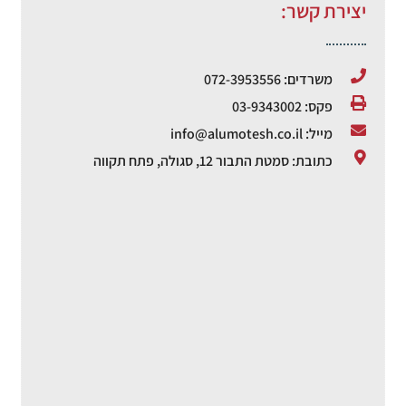
יצירת קשר:
משרדים: 072-3953556
פקס: 03-9343002
מייל: info@alumotesh.co.il
כתובת: סמטת התבור 12, סגולה, פתח תקווה