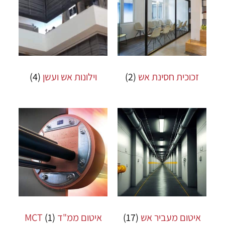
זכוכית חסינת אש
(2)
וילונות אש ועשן
(4)
איטום מעביר אש
(17)
איטום ממ"ד MCT
(1)