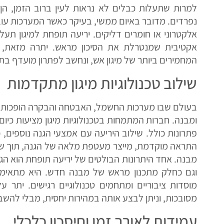
למרות שתעלות כבלים לא נראות לעין ברוב הזמן, הן מ
נפרדים. מדובר באיום ממשי, בעיקר כאשר המערכות עובד
אלקטרוני או חומרים דליקים. יריעה תופחת למיגון ת
אקטיבית שמנטרלת את הסיכון מראש. יתרה מזאת, 
המחמירים ביותר של מיגון אש, ונחשב לפתרון מועדף בת
שילוב טכנולוגיות מיגון מתקדמות
בעולם שבו מערכות החשמל, האבטחה והבקרה הופכות למ
ומבנה. חברות המתמחות בטכנולוגיות מיגון מציעות כיו
פתרונות כולל. שילוב היריעה עם אמצעי הגנה נוספים, כגו
התראה מוקדמת, מייצר מעטפת מלאה של הגנה, תוך שמי
מבנה. אחד היתרונות הבולטים של יריעה תופחת הוא הגמ
וגם כחלק מתכנון מראש של מבנה חדש. היא מתאימה 
מוסדות ציבוריים ומתחמים טכנולוגיים רגישים. יתר ע
מסובכות, וניתן לבצע אותה במהירות יחסית, מבלי להשב
עמידות לאורך זמן וחיסכון כלכלי