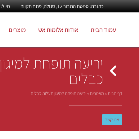
כתובת: סמטת התבור 12, סגולה, פתח תקווה
מייל: Info@alumotesh.co.il
עמוד הבית
אודות אלומות אש
מוצרים
יריעה תופחת למיגון
כבלים
דף הבית
»
מאמרים
»
יריעה תופחת למיגון תעלות כבלים
צרו קשר