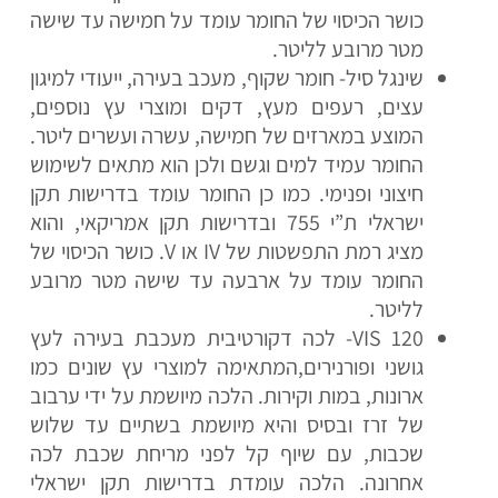
כושר הכיסוי של החומר עומד על חמישה עד שישה
מטר מרובע לליטר.
שינגל סיל- חומר שקוף, מעכב בעירה, ייעודי למיגון
עצים, רעפים מעץ, דקים ומוצרי עץ נוספים,
המוצע במארזים של חמישה, עשרה ועשרים ליטר.
החומר עמיד למים וגשם ולכן הוא מתאים לשימוש
חיצוני ופנימי. כמו כן החומר עומד בדרישות תקן
ישראלי ת”י 755 ובדרישות תקן אמריקאי, והוא
מציג רמת התפשטות של IV או V. כושר הכיסוי של
החומר עומד על ארבעה עד שישה מטר מרובע
לליטר.
VIS 120- לכה דקורטיבית מעכבת בעירה לעץ
גושני ופורנירים,המתאימה למוצרי עץ שונים כמו
ארונות, במות וקירות. הלכה מיושמת על ידי ערבוב
של זרז ובסיס והיא מיושמת בשתיים עד שלוש
שכבות, עם שיוף קל לפני מריחת שכבת לכה
אחרונה. הלכה עומדת בדרישות תקן ישראלי