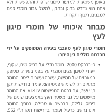
באופן משמעותי למזעור סיכוני שרפות והתפשטותן ולא
אחת הוא נדרש בחוק ובתקן, למשל עבור חומרי פנים
למבנים, ריצוף ותקרות.
מבחר איכותי של חומרי מיגון
לעץ
חומרי מיגון לעץ מעכבי בעירה המסופקים על ידי
חברתנו כוללים בין היתר:
פיירברקס 2000- חומר נוזלי על בסיס מים, שקוף,
ייעודי למיגון עצים ומוצרי עץ בפני בעירה, מסופק
במארזים של חמישה, עשרה ועשרים ליטר. החומר
מתאים רק לשימוש פנימי והוא עומד בדרישות תקן
ת”י 755, עם דרגות התפשטות IV או V. את החומר
מיישמים על גבי משטח העץ באמצעים שונים של
ריסוס, גלילה, הברשה או טבילה. בנוסף החומר
אינו נחשב כרעיל ועומד בדרישות תקן ת”י 562.