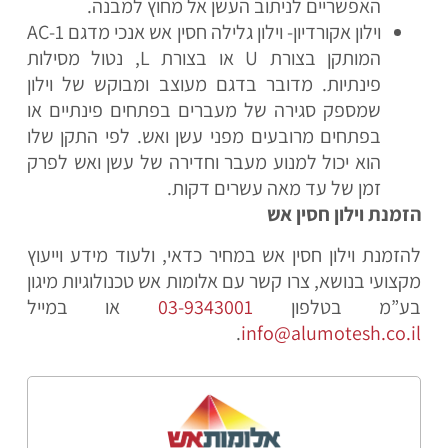
האפשריים לניתוב העשן אל מחוץ למבנה.
וילון אקורדיון- וילון גלילה חסין אש אנכי מדגם AC-1
המותקן בצורת U או בצורת L, נטול מסילות
פינתיות. מדובר בדגם מעוצב ומבוקש של וילון
שמספק סגירה של מעברים בפתחים פינתיים או
בפתחים מרובעים מפני עשן ואש. לפי התקן שלו
הוא יכול למנוע מעבר וחדירה של עשן ואש לפרק
זמן של עד מאה עשרים דקות.
הזמנת וילון חסין אש
להזמנת וילון חסין אש במחיר כדאי, ולעוד מידע וייעוץ
מקצועי בנושא, צרו קשר עם
אלומות אש טכנולוגיות מיגון
בע”מ בטלפון
03-9343001
או במייל
.
info@alumotesh.co.il