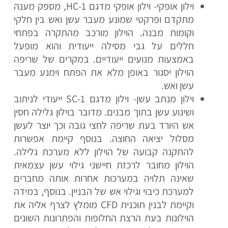
וילון אופקי- וילון אופקי מדגם HC-1, מספק מענה
מתקדם ופרקטי שמונע מעבר עשן ואש בין חלקי
וקומות מבנה. הוילון מורכב מהתקרה בפתחי
חללים על גבי מסילה ייעודית והוא מופעל
באמצעות מנועים ייעודיים. במקרים של שריפה
הוילון יסגור באופן מלא את הפתח וימנע מעבר
עשן ואש.
וילון מנתב עשן- וילון מדגם SC-1 ייעודי לניתוב
ושינוע עשן בתוך מבנים. מדובר בוילון גלילה חסין
אש היורד בעת שריפה לחצי גובה וכך יוצר לעשן
מסלול יציאה החוצה. בנוסף קיימת אפשרות
להתקנה קבועה של הוילון ללא מערכת גלילה.
הוילון מחובר לרכזת חיישני גילוי עשן עצמאית
שאינה תלויה במערכות אחרות אותה מחברים
למערכת כיבוי וגילוי אש של הבניין. בנוסף, במידה
וקיימת לבנין תוכנית CFD מומלץ לצרף אליה את
הוילונות בעת הרצת החלופות והפתרונות השונים