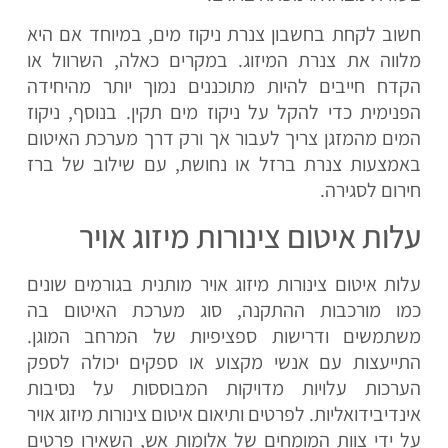
חשוב לקחת בחשבון צנרת ניקוז מים, במיוחד אם היא
מלווה את צנרת המיזוג. במקרים כאלה, השרוול או
הקדח חייבים להיות מתוכננים נמוך יותר מהיחידה
הפנימית כדי להקל על ניקוז מים תקין. בנוסף, ניקוז
המים מהמזגן צריך לעבור אך ורק דרך מערכת האיטום
באמצעות צנרת ברזל או נחושת, עם שילוב של ברז
חירום לסגירה.
עלות איטום צינורות מיזוג אויר
עלות איטום צינורות מיזוג אויר מותנית בגורמים שונים
כמו מורכבות ההתקנה, סוג מערכת האיטום בה
משתמשים ודרישות ספציפיות של המרחב המוגן.
התייעצות עם אנשי מקצוע או ספקים יכולה לספק
הערכות עלויות מדויקות המבוססות על נסיבות
אינדיבידואליות. לפרטים ותיאום איטום צינורות מיזוג אויר
על ידי צוות המומחים של אלומות אש, השאירו פרטים