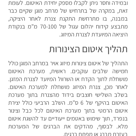
ובמידה וחסר ניתן לקבלו מספק יחידת האיטום. לעומת
זאת, במקרה של בתרחיש של מרחב מוגן שקיים כבר
במבנה, בו מתרחשת התקנת צנרת לאחר היציקה,
מתבצע קידוח יהלום עגול של 70-100 מ”מ בנקודת
היציאה המיועדת לצנרת המיזוג.
תהליך איטום הצינורות
התהליך של איטום צינורות מיזוג אויר במרחב המוגן כולל
חמישה שלבים עוקבים. ראשית, מערכת האיטום
מושחלת לתוך הקדח או השרוול המיועד לצנרת המזגן.
לאחר מכן, צנרת המיזוג מושחלת למערכת האיטום.
בשלב השלישי חוצבים בידוד מהצנרת בתוך מערכת
האיטום בהיקף של 6 ס”מ. השלב הרביעי כולל יצירת
איטום הרמטי בתוך מערכת האיטום לכל כבל וצינור
בנפרד, תוך שימוש באטמים ייעודיים עד להשגת איטום
מלא. לבסוף, מהדקים את הברגים של המערכות
בעזרת מברג או מפתח ברגים.