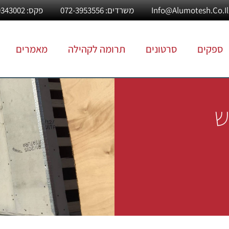
משרדים: 072-3953556
פקס: 03-9343002
ספקים
סרטונים
תרומה לקהילה
מאמרים
ש