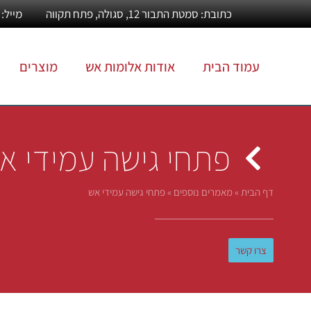
כתובת: סמטת התבור 12, סגולה, פתח תקווה
מייל: Info@alumotesh.co.il
עמוד הבית
אודות אלומות אש
מוצרים
פתחי גישה עמידי א
דף הבית
»
מאמרים נוספים
»
פתחי גישה עמידי אש
צרו קשר