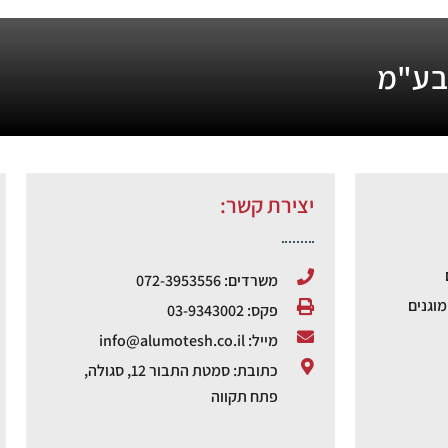
 בע"מ
יצירת קשר:
משרדים: 072-3953556
וגנים
פקס: 03-9343002
מייל: info@alumotesh.co.il
כתובת: סמטת התבור 12, סגולה,
פתח תקווה